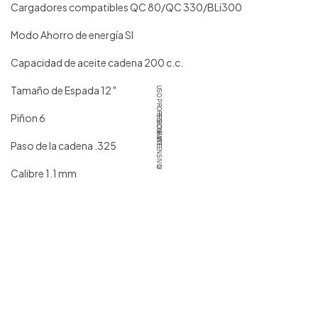
Cargadores compatibles
QC 80/QC 330/BLi300
Modo Ahorro de energía
SI
Capacidad de aceite cadena
200 c.c.
Tamaño de Espada
12 "
USO PROFESIONAL
Piñon
6
FRECUENTE
INTENSIVO
Paso de la cadena
.325
U
Calibre
1.1 mm