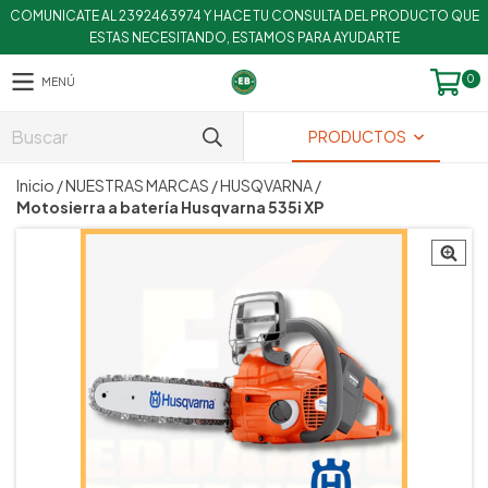
COMUNICATE AL 2392463974 Y HACE TU CONSULTA DEL PRODUCTO QUE
ESTAS NECESITANDO, ESTAMOS PARA AYUDARTE
0
MENÚ
PRODUCTOS
Inicio
/
NUESTRAS MARCAS
/
HUSQVARNA
/
Motosierra a batería Husqvarna 535i XP