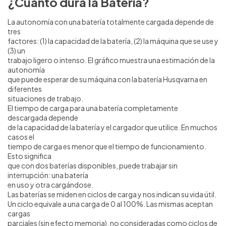
¿Cuanto dura la Batería?
La autonomía con una batería totalmente cargada depende de
tres
factores: (1) la capacidad de la batería, (2) la máquina que se use y
(3) un
trabajo ligero o intenso. El gráfico muestra una estimación de la
autonomía
que puede esperar de su máquina con la batería Husqvarna en
diferentes
situaciones de trabajo.
El tiempo de carga para una batería completamente
descargada depende
de la capacidad de la batería y el cargador que utilice. En muchos
casos el
tiempo de carga es menor que el tiempo de funcionamiento.
Esto significa
que con dos baterías disponibles, puede trabajar sin
interrupción: una batería
en uso y otra cargándose.
Las baterías se miden en ciclos de carga y nos indican su vida útil.
Un ciclo equivale a una carga de 0 al 100%. Las mismas aceptan
cargas
parciales (sin efecto memoria), no consideradas como ciclos de