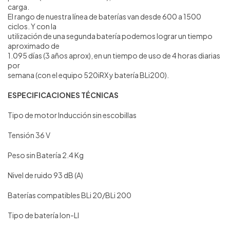
carga.
El rango de nuestra línea de baterías van desde 600 a 1500
ciclos. Y con la
utilización de una segunda batería podemos lograr un tiempo
aproximado de
1.095 días (3 años aprox), en un tiempo de uso de 4 horas diarias
por
semana (con el equipo 520iRX y batería BLi200).
ESPECIFICACIONES TÉCNICAS
Tipo de motor
Inducción sin escobillas
Tensión
36 V
Peso sin Batería
2.4 Kg
Nivel de ruido
93 dB (A)
Baterías compatibles
BLi 20/BLi 200
Tipo de batería
Ion-LI