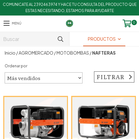
COMUNICATE AL 2392463974 Y HACE TU CONSULTA DEL PRODUCTO QUE
ESTAS NECESITANDO, ESTAMOS PARA AYUDARTE
0
MENÚ
PRODUCTOS
Inicio
/
AGROMERCADO
/
MOTOBOMBAS
/
NAFTERAS
Ordenar por
FILTRAR