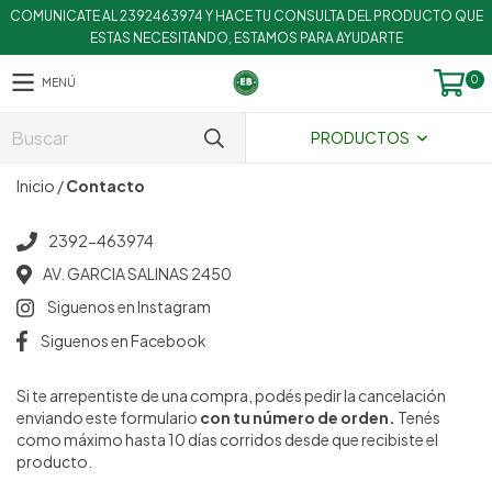
COMUNICATE AL 2392463974 Y HACE TU CONSULTA DEL PRODUCTO QUE
ESTAS NECESITANDO, ESTAMOS PARA AYUDARTE
0
MENÚ
PRODUCTOS
Inicio
/
Contacto
2392-463974
AV. GARCIA SALINAS 2450
Siguenos en Instagram
Siguenos en Facebook
Si te arrepentiste de una compra, podés pedir la cancelación
enviando este formulario
con tu número de orden.
Tenés
como máximo hasta 10 días corridos desde que recibiste el
producto.