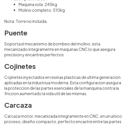
Maquina sola: 245kg
Molino completo: 510kg
Nota: Torre no incluida.
Puente
Soporta el mecanismo de bombeo del molino, esta
mecanizado integramente en maquinas CNC lo que asegura
precision y encantres perfectos.
Cojinetes
Cojinetes inyectados en resinas plasticas de ultima generacion
aplicadas en la industriua moderna. Esta configuracion asegura
la proteccion de las partes esenciales de la manquina contra la
friccion aumentado la vida util de las mismas.
Carcaza
Carcaza motor, mecanizada integramente en CNC, en un uinico
proceso, diseño compacto, perfecto encastre entre las partes