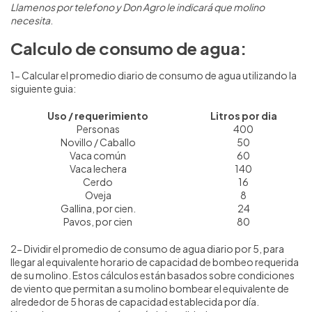
Llamenos por telefono y Don Agro le indicará que molino
necesita
.
Calculo de consumo de agua:
1- Calcular el promedio diario de consumo de agua utilizando la
siguiente guia:
Uso / requerimiento
Litros por dia
Personas
400
Novillo / Caballo
50
Vaca común
60
Vaca lechera
140
Cerdo
16
Oveja
8
Gallina, por cien.
24
Pavos, por cien
80
2- Dividir el promedio de consumo de agua diario por 5, para
llegar al equivalente horario de capacidad de bombeo requerida
de su molino. Estos cálculos están basados sobre condiciones
de viento que permitan a su molino bombear el equivalente de
alrededor de 5 horas de capacidad establecida por día.