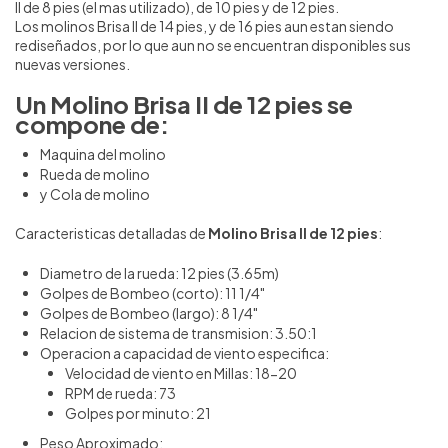
II de 8 pies (el mas utilizado), de 10 pies y de 12 pies.
Los molinos Brisa II de 14 pies, y de 16 pies aun estan siendo
rediseñados, por lo que aun no se encuentran disponibles sus
nuevas versiones.
Un
Molino Brisa II de 12 pies
se
compone de:
Maquina del molino
Rueda de molino
y Cola de molino
Caracteristicas detalladas de
Molino Brisa II de 12 pies
:
Diametro de la rueda: 12 pies (3.65m)
Golpes de Bombeo (corto): 11 1/4"
Golpes de Bombeo (largo): 8 1/4"
Relacion de sistema de transmision: 3.50:1
Operacion a capacidad de viento especifica:
Velocidad de viento en Millas: 18-20
RPM de rueda: 73
Golpes por minuto: 21
Peso Aproximado: