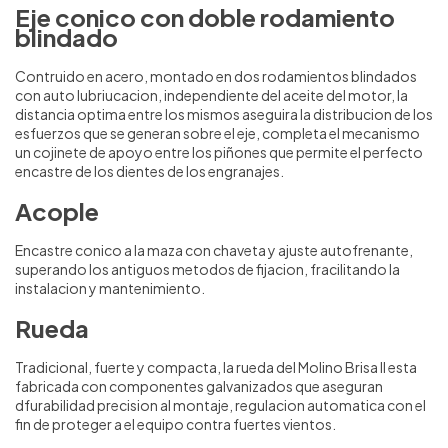
Eje conico con doble rodamiento
blindado
Contruido en acero, montado en dos rodamientos blindados
con auto lubriucacion, independiente del aceite del motor, la
distancia optima entre los mismos aseguira la distribucion de los
esfuerzos que se generan sobre el eje, completa el mecanismo
un cojinete de apoyo entre los piñones que permite el perfecto
encastre de los dientes de los engranajes.
Acople
Encastre conico a la maza con chaveta y ajuste autofrenante,
superando los antiguos metodos de fijacion, fracilitando la
instalacion y mantenimiento.
Rueda
Tradicional, fuerte y compacta, la rueda del Molino Brisa II esta
fabricada con componentes galvanizados que aseguran
dfurabilidad precision al montaje, regulacion automatica con el
fin de proteger a el equipo contra fuertes vientos.