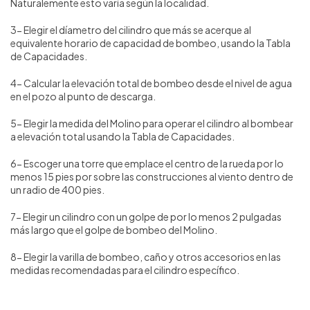
Naturalemente esto varía según la localidad.
3- Elegir el díametro del cilindro que más se acerque al
equivalente horario de capacidad de bombeo, usando la Tabla
de Capacidades.
4- Calcular la elevación total de bombeo desde el nivel de agua
en el pozo al punto de descarga.
5- Elegir la medida del Molino para operar el cilindro al bombear
a elevación total usando la Tabla de Capacidades.
6- Escoger una torre que emplace el centro de la rueda por lo
menos 15 pies por sobre las construcciones al viento dentro de
un radio de 400 pies.
7- Elegir un cilindro con un golpe de por lo menos 2 pulgadas
más largo que el golpe de bombeo del Molino.
8- Elegir la varilla de bombeo, caño y otros accesorios en las
medidas recomendadas para el cilindro específico.