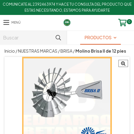
COMUNICATE AL 2392463974 Y HACE TU CONSULTA DEL PRODUCTO QUE
ESTAS NECESITANDO, ESTAMOS PARA AYUDARTE
0
MENÚ
PRODUCTOS
Inicio
/
NUESTRAS MARCAS
/
BRISA
/
Molino Brisa II de 12 pies