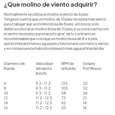
¿Que molino de viento adquirir?
Normalmente se utiliza un molino a viento de 8 pies.
Tenga en cuenta que un molino de 10 pies necesita mas viento
para trabajar que un molino brisa de 8 pies, entonces solo
deberia colocal un molino brisa de 10 pies si su zona cuenta con
el viento necesario para hacerlo girar, de lo contrario es
recomendable que coloque un molino brisa de 8 o 6 pies,
que bombeará menos agua pero funcionará con menos viento,
y en consecuencia habrá bombeado mas agua al final del dia.
Diametro de
Velocidad
RPM de
Golpes
Rueda
del viento
la Rueda
Por Minuto
(km/h)
6
9.3 - 11.2
125
32
8
9.3 - 11.2
105
32
10
9.3 - 11.2
58
26
12
11.2 - 12.5
73
21
14
11.2 - 12.5
62
18
16
11.2 - 12.5
53
16