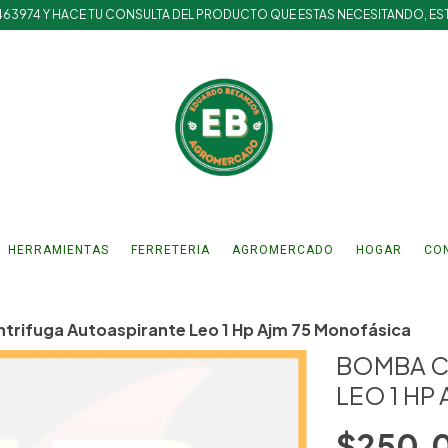
463974 Y HACE TU CONSULTA DEL PRODUCTO QUE ESTAS NECESITANDO, ES
HERRAMIENTAS
FERRETERIA
AGROMERCADO
HOGAR
CO
rifuga Autoaspirante Leo 1 Hp Ajm 75 Monofásica
BOMBA C
LEO 1 HP
$250.