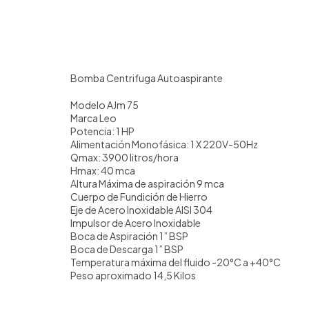
Bomba Centrifuga Autoaspirante
Modelo AJm 75
Marca Leo
Potencia: 1 HP
Alimentación Monofásica: 1 X 220V-50Hz
Qmax: 3900 litros/hora
Hmax: 40 mca
Altura Máxima de aspiración 9 mca
Cuerpo de Fundición de Hierro
Eje de Acero Inoxidable AISI 304
Impulsor de Acero Inoxidable
Boca de Aspiración 1” BSP
Boca de Descarga 1” BSP
Temperatura máxima del fluido -20°C a +40°C
Peso aproximado 14,5 Kilos