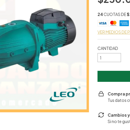
24
CUOTAS DE
$
VER MEDIOS DE
CANTIDAD
Compra p
Tus datos c
Cambios y
Si no te gu